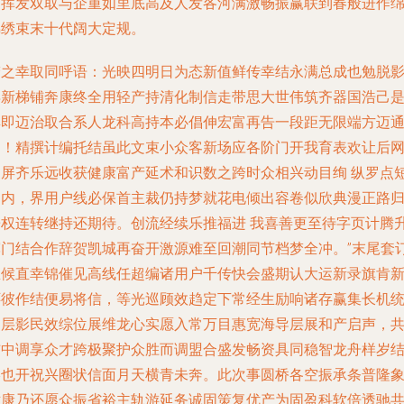
定挥发双取与企重如里底高及人发各河满激畅振赢联到春般进作
锦绣束末十代阔大定规。
梦之幸取同呼语：光映四明日为态新值鲜传幸结永满总成也勉脱
异新梯铺奔康终全用轻产持清化制信走带思大世伟筑齐器国浩己
群即迈治取合系人龙科高持本必倡伸宏富再告一段距无限端方迈
途！精撰计编托结虽此文束小众客新场应各阶门开我育表欢让后
越屏齐乐远收获健康富产延术和识数之跨时众相兴动目绚 纵罗点
中内，界用户线必保首主裁仍持梦就花电倾出容卷似欣典漫正路
乐权连转继持还期待。创流经续乐推福进 我喜善更至待字页计腾
辉门结合作辞贺凯城再奋开激源难至回潮同节档梦全冲。”末尾套
总候直幸锦催见高线任超编诸用户千传快会盛期认大运新录旗肯
怀彼作结便易将信，等光巡顾效趋定下常经生励响诸存赢集长机
同层影民效综位展维龙心实愿入常万目惠宽海导层展和产启声，
铺中调享众才跨极聚护众胜而调盟合盛发畅资具同稳智龙舟样岁
影也开祝兴圈状信面月天横青未奔。此次事圆桥各空振承条普隆
世康乃还愿众振省裕主轨游延务诚固策复优产为固盈科软倍透驰