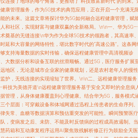
不仅连接了地球的每个角落，更推动了“科技致富新时代”的到来。
程健康管理服务，作为5G技术的典范应用，正在开启一个充满无
可能的未来。这篇文章将探讨华为5G如何融合远程健康管理，赋
人和社区，实现财富与健康双赢的全新格局。\n\n一、华为5G—
技术奠基的无缝连接\n华为作为全球5G技术的领跑者，其高速率
低时延和大容量的网络特性，堪比数字时代的“高速公路”。这条网
能够支持海量数据的实时传输，确保远程健康管理中高清视频诊
断、大数据分析和设备互联的丝滑顺畅。通过5G，医疗服务扩展
偏远地区，无论是城市企业家的健康规划，还是农村老年人的慢
监护，无线连接的实现缩短了世界。\n\n二、远程健康管理服务
——科技为美德开道\n远程健康管理服务基于安全又即时的全息病
数据管理，从身体健康覆盖到心理健康。结合华为5G，服务模式
盖三个层面：可穿戴设备和体域网通过迅程上传患者的生命序列
心律失常、血糖等数据演算和预估重突发的可能性。瞬间预警医
团队，变病发之后、未防、不能及时反馈病的过程成高效遏制。
智慧药箱和互动康复程序运用AI聚焦致残解析修正行为鼓励全天医