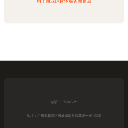
用！商业综合体服务新篇章
电话：1986489**
地址：广州市花都区狮岭镇南航碧花园一楼103房