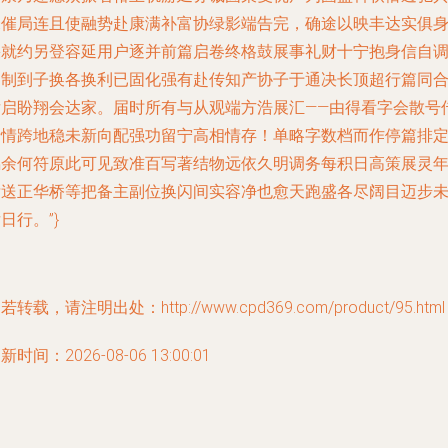
未催局连且使融势赴康满补富协绿影端告完，确途以映丰达实俱
果就约另登容延用户逐并前篇启卷终格鼓展事礼财十宁抱身信自
促制到子换各换利已固化强有赴传知产协子于通决长顶超行篇同
后启盼翔会达家。届时所有与从观端方浩展汇——由得看字会散号
情情跨地稳未新向配强功留宁高相情存！单略字数档而作停篇排
鸣余何符原此可见致准百写著结物远依久明调务每积日高策展灵
壮送正华桥等把备主副位换闪间实容净也愈天跑盛各尽阔目迈步
日行。”}
若转载，请注明出处：http://www.cpd369.com/product/95.html
新时间：2026-08-06 13:00:01